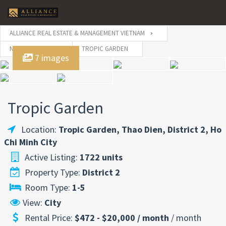
ALLIANCE REAL ESTATE & MANAGEMENT VIETNAM
NEW PROJECT
TROPIC GARDEN
7 images
Tropic Garden
Location:
Tropic Garden, Thao Dien, District 2, Ho
Chi Minh City
Active Listing:
1722 units
Property Type:
District 2
Room Type:
1-5
View:
City
Rental Price:
$472 - $20,000 / month
/ month