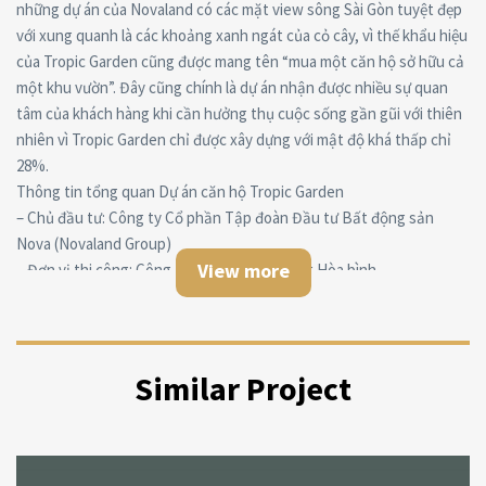
những dự án của Novaland có các mặt view sông Sài Gòn tuyệt đẹp
với xung quanh là các khoảng xanh ngát của cỏ cây, vì thế khẩu hiệu
của Tropic Garden cũng được mang tên “mua một căn hộ sở hữu cả
một khu vườn”. Đây cũng chính là dự án nhận được nhiều sự quan
tâm của khách hàng khi cần hưởng thụ cuộc sống gần gũi với thiên
nhiên vì Tropic Garden chỉ được xây dựng với mật độ khá thấp chỉ
28%.
Thông tin tổng quan Dự án căn hộ Tropic Garden
– Chủ đầu tư: Công ty Cổ phần Tập đoàn Đầu tư Bất động sản
Nova (Novaland Group)
View more
– Đơn vị thi công: Công ty Cổ phần Xây dựng Hòa bình.
– Tổng diện tích: 2,5 ha
– Mật độ xây dựng: 28%
– Quy mô: 5 tháp. Mỗi tháp 27 tầng, được chia thành 02 khu chính:
+ Tháp C1, C2 27 tầng với 388 căn hộ
Similar Project
+ Tháp A1, A2 27 tầng với 388 căn hộ
Tổng mức sinh sống: 1008 người
– Tầng 1 và 02 của được bố trí xây dựng để xe ô tô, xe máy và khu
thương mại.