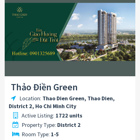
Mức giá hiện tại: trung bình cho căn bán 50tr/m2, trung bình cho
800USD-1000USD cho căn hộ thuê đầy đủ nội thất.
Dự án căn hộ cao cấp Tropic Garden là ưu tiên lựa chọn của nhiều
người nước ngoài do có môi trường sống yên tĩnh.Nằm giữa trung
tâm Thảo Điền, có nhiều mảng xanh thoáng mát. Nổi bật nhất là
dòng sông Sài Gòn uốn lượn bao quanh, tách biệt hẳn so với cuộc
sống hối hả nhộn nhịp của nội ô Sài Gòn.
Tầng trệt của dự án Tropic Garden là khu thương mại để phục vụ
cho các cư dân trong khu vực xung quanh. Khối đế đậu xe 3 tầng
nằm ngay dưới chân tòa nhà đảm bảo đủ chỗ đậu xe cho 1 căn hộ/1
Thảo Điền Green
xe ô tô. Tháp C1+C2 sẽ có 2 tầng đậu xe, riêng tháp A1+A2 sẽ có 3
tầng. Từ tầng tiện ích trở lên là các căn hộ cao cấp với nhiều diện
Location:
Thao Dien Green, Thao Dien,
tích đa dạng để khách hàng chọn lựa. Hơn thế nữa, Chủ đầu tư còn
District 2, Ho Chi Minh City
dành hơn 500m2 khu vườn riêng biệt cho việc tập thể dục, ngắm
Active Listing:
1722 units
cảnh…
Property Type:
District 2
Tiện ích trong khu căn hộ cao cấp Tropic Garden được bố trí đầy đủ
Room Type:
1-5
như một khu nghỉ dưỡng 4 sao: café ngoài trời, đường chạy bộ cảnh