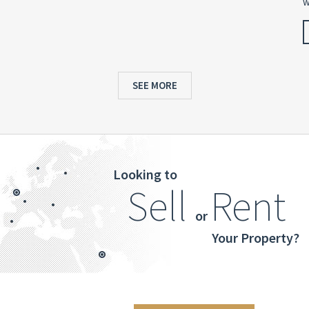
w
SEE MORE
Looking to
Sell
Rent
or
Your Property?