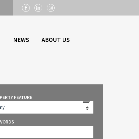
n
L
NEWS
ABOUT US
PERTY FEATURE
ny
WORDS