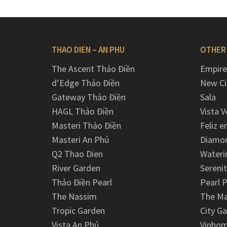
THAO DIEN – AN PHU
OTHER
The Ascent Thảo Điền
Empire
d’Edge Thảo Điền
New Ci
Gateway Thảo Điền
Sala
HAGL Thảo Điền
Vista V
Masteri Thảo Điền
Feliz e
Masteri An Phú
Diamon
Q2 Thao Dien
Wateri
River Garden
Serenit
Thảo Điền Pearl
Pearl P
The Nassim
The M
Tropic Garden
City G
Vista An Phú
Vinhom