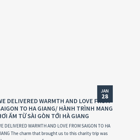
JAN
28
WE DELIVERED WARMTH AND LOVE FROM
SAIGON TO HA GIANG/ HÀNH TRÌNH MANG
HƠI ẤM TỪ SÀI GÒN TỚI HÀ GIANG
E DELIVERED WARMTH AND LOVE FROM SAIGON TO HA
IANG The charm that brought us to this charity trip was