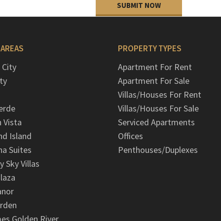
SUBMIT NOW
 AREAS
PROPERTY TYPES
 City
Apartment For Rent
ty
Apartment For Sale
Villas/Houses For Rent
erde
Villas/Houses For Sale
n Vista
Serviced Apartments
d Island
Offices
na Suites
Penthouses/Duplexes
y Sky Villas
laza
anor
arden
es Golden River