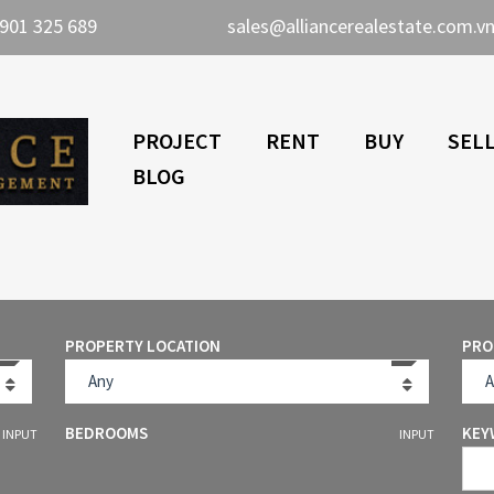
901 325 689
sales@alliancerealestate.com.v
PROJECT
RENT
BUY
SEL
BLOG
PROPERTY LOCATION
PRO
Any
A
BEDROOMS
KEY
INPUT
INPUT