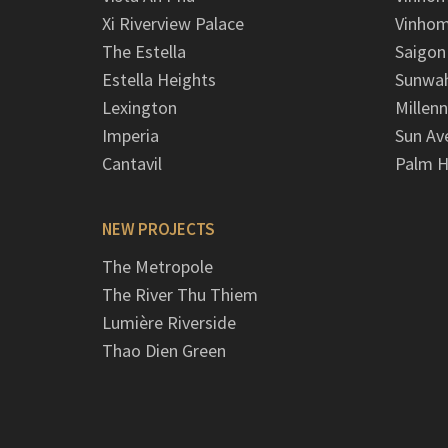
Xi Riverview Palace
Vinhom
The Estella
Saigon
Estella Heights
Sunwah
Lexington
Millen
Imperia
Sun Av
Cantavil
Palm H
NEW PROJECTS
The Metropole
The River Thu Thiem
Lumière Riverside
Thao Dien Green