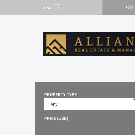
+84 
USD
USD
VND
PROPERTY TYPE
Any
PRICE (USD)