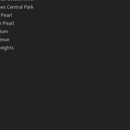
es Central Park
 Pearl
 Pearl
nium
enue
eights