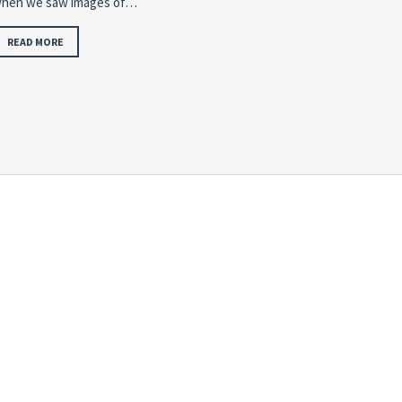
hen we saw images of…
READ MORE